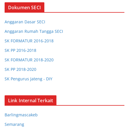
Dokumen SECI
Anggaran Dasar SECI
Anggaran Rumah Tangga SECI
SK FORMATUR 2016-2018
SK PP 2016-2018
SK FORMATUR 2018-2020
SK PP 2018-2020
SK Pengurus Jateng - DIY
SK Pengurus Jabar
SK Chapter Bandung
Link Internal Terkait
SK Chapter Bogor
Barlingmascakeb
SK Chapter Barlingmascakeb
Semarang
SK Chapter Semarang