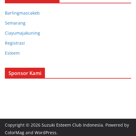
SK Chapter Bogor
Barlingmascakeb
SK Chapter Barlingmascakeb
Semarang
SK Chapter Semarang
Ciayumajakuning
SK Chapter Ciayumajakuning
Registrasi
SK Chapter Taciba
Esteem
SK Chapter Bekasi
Sponsor Kami
Copyright © 2026
Suzuki Esteem Club Indonesia
. Powered by
ColorMag
and
WordPress
.