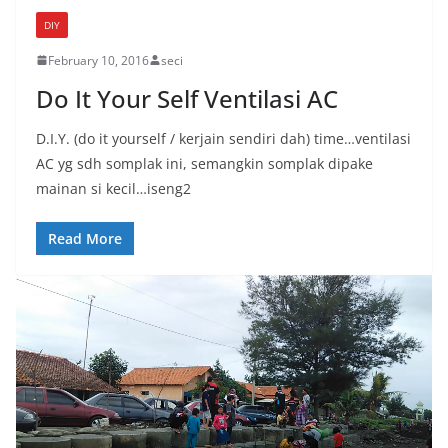
DIY
February 10, 2016
seci
Do It Your Self Ventilasi AC
D.I.Y. (do it yourself / kerjain sendiri dah) time…ventilasi
AC yg sdh somplak ini, semangkin somplak dipake
mainan si kecil…iseng2
Read More