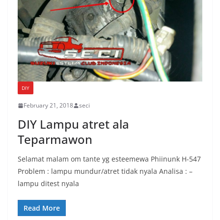
DIY
February 21, 2018
seci
DIY Lampu atret ala
Teparmawon
Selamat malam om tante yg esteemewa Phiinunk H-547
Problem : lampu mundur/atret tidak nyala Analisa : –
lampu ditest nyala
Read More