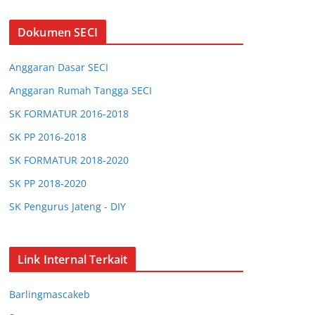
Dokumen SECI
Anggaran Dasar SECI
Anggaran Rumah Tangga SECI
SK FORMATUR 2016-2018
SK PP 2016-2018
SK FORMATUR 2018-2020
SK PP 2018-2020
SK Pengurus Jateng - DIY
SK Pengurus Jabar
SK Chapter Bandung
Link Internal Terkait
SK Chapter Bogor
Barlingmascakeb
SK Chapter Barlingmascakeb