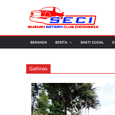
Skip
to
content
BERANDA
BERITA
BAKTI SOSIAL
D
Gathnas