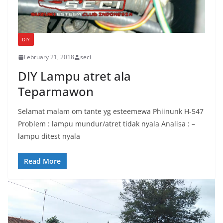
DIY
February 21, 2018
seci
DIY Lampu atret ala
Teparmawon
Selamat malam om tante yg esteemewa Phiinunk H-547
Problem : lampu mundur/atret tidak nyala Analisa : –
lampu ditest nyala
Read More